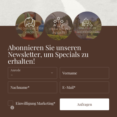
EINE FÜLLE AN
EINE GANZE WELT FÜR
UNSERE BESTEN
GLÜCKSGEFÜHLEN
KINDER
ANGEBOTE
Abonnieren Sie unseren
Newsletter, um Specials zu
erhalten!
Anrede
Vorname
Nachname*
E-Mail*
Einwilligung Marketing*
Anfragen