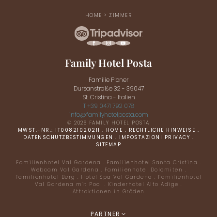
HOME
>
ZIMMER
Family Hotel Posta
Familie Ploner
Dursanstraße 32 - 39047
St. Cristina - Italien
T +39 0471 792 078
info@
familyhotelposta.
com
© 2026 FAMILY HOTEL POSTA
MWST.-NR.: IT00821020211
.
HOME
.
RECHTLICHE HINWEISE
.
DATENSCHUTZBESTIMMUNGEN
.
IMPOSTAZIONI PRIVACY
.
SITEMAP
Familienhotel Val Gardena
.
Familienhotel Santa Cristina
.
Webcam Val Gardena
.
Familienhotel Dolomiten
.
Familienhotel Berg
.
Hotel Spa Val Gardena
.
Familienhotel
Val Gardena mit Pool
.
Kinderhotel Alto Adige
.
Attraktionen in Gröden
Eine Erlebniswelt für
Kinder
PARTNER