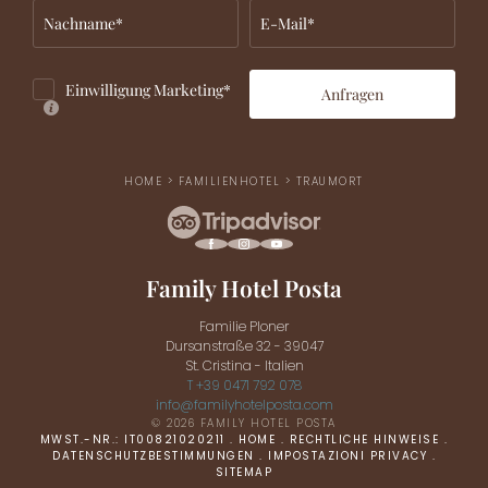
Nachname*
E-Mail*
Einwilligung Marketing*
Anfragen
HOME
>
FAMILIENHOTEL
>
TRAUMORT
Family Hotel Posta
Familie Ploner
Dursanstraße 32 - 39047
St. Cristina - Italien
T +39 0471 792 078
info@
familyhotelposta.
com
© 2026 FAMILY HOTEL POSTA
MWST.-NR.: IT00821020211
.
HOME
.
RECHTLICHE HINWEISE
.
DATENSCHUTZBESTIMMUNGEN
.
IMPOSTAZIONI PRIVACY
.
SITEMAP