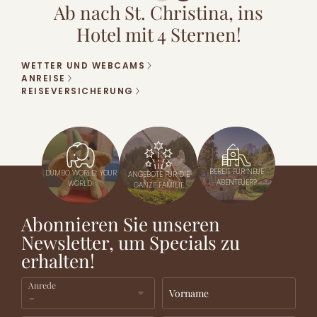
Ab nach St. Christina, ins
Hotel mit 4 Sternen!
WETTER UND WEBCAMS
ANREISE
REISEVERSICHERUNG
BEREIT FÜR NEUE
DUMBO WORLD: YOUR
ANGEBOTE FÜR DIE
ABENTEUER?
WORLD!
GANZE FAMILIE
Abonnieren Sie unseren
Newsletter, um Specials zu
erhalten!
Anrede
Vorname