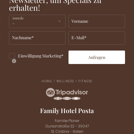
erhalten!
Anrede
Vorname
Nachname*
E-Mail*
Einwilligung Marketing*
Anfragen
HOME
>
WELLNESS
>
FITNESS
Family Hotel Posta
Familie Ploner
Dursanstraße 32 - 39047
St. Cristina - Italien