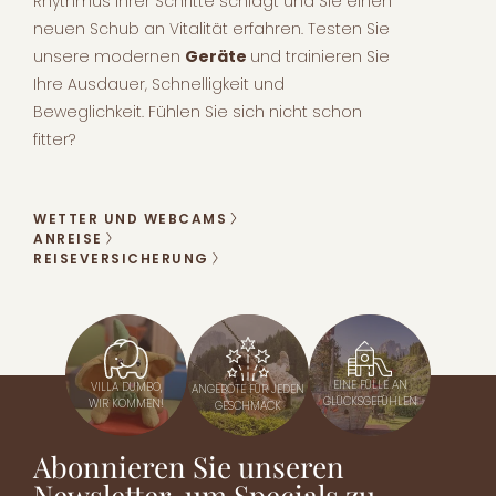
Rhythmus Ihrer Schritte schlägt und Sie einen
neuen Schub an Vitalität erfahren. Testen Sie
unsere modernen
Geräte
und trainieren Sie
Ihre Ausdauer, Schnelligkeit und
Beweglichkeit. Fühlen Sie sich nicht schon
fitter?
WETTER UND WEBCAMS
ANREISE
REISEVERSICHERUNG
EINE FÜLLE AN
VILLA DUMBO,
ANGEBOTE FÜR JEDEN
GLÜCKSGEFÜHLEN
WIR KOMMEN!
GESCHMACK
Abonnieren Sie unseren
Newsletter, um Specials zu