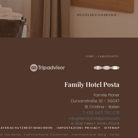
REISEVERSICHERUNG
HOME
>
FAMILIENHOTEL
Family Hotel Posta
Familie Ploner
Dursanstraße 32 - 39047
St. Cristina - Italien
T +39 0471 792 078
info@
familyhotelposta.
com
© 2026 FAMILY HOTEL POSTA
DATENSCHUTZBESTIMMUNGEN
.
IMPOSTAZIONI PRIVACY
.
SITEMAP
al Gardena
.
Familienhotel Dolomiten
.
Familienhotel Berg
.
Hotel