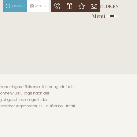
IT
.
DE
.
EN
SOMMER
WINTER
Menü
nsere Hogast-Reiserversicherung: einfach,
önnen? Bis 3 Tage nach der
 abgeschlossen, greift der
ersicherungsabschluss – außer bei Unfall,