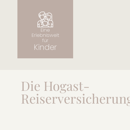
Eine Erlebniswelt für
Kinder
Eine
Erlebniswelt
für
Kinder
Die Hogast-
Reiserversicherun