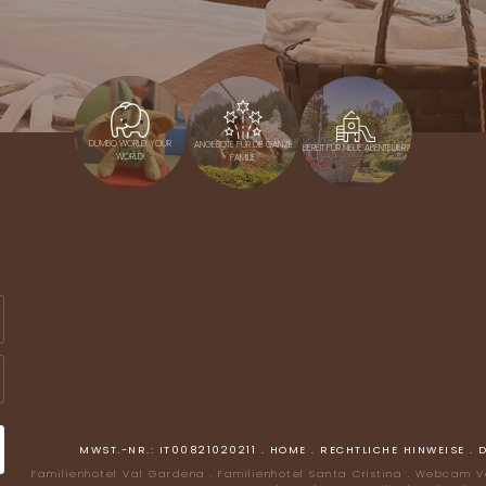
DUMBO WORLD: YOUR
ANGEBOTE FÜR DIE GANZE
BEREIT FÜR NEUE ABENTEUER?
WORLD!
FAMILIE
MWST.-NR.: IT00821020211
.
HOME
.
RECHTLICHE HINWEISE
.
Familienhotel Val Gardena
.
Familienhotel Santa Cristina
.
Webcam V