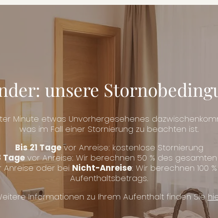
nder: unsere Stornobeding
tzter Minute etwas Unvorhergesehenes dazwischenkommt
was im Fall einer Stornierung zu beachten ist.
Bis 21 Tage
vor Anreise: kostenlose Stornierung
8 Tage
vor Anreise: Wir berechnen 50 % des gesamten 
 Anreise oder bei
Nicht-Anreise
: Wir berechnen 100
Aufenthaltsbetrags.
eitere Informationen zu Ihrem Aufenthalt finden Sie
hi