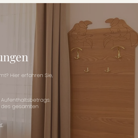
ungen
? Hier erfahren Sie,
Aufenthaltsbetrags.
 % des gesamten
er
.