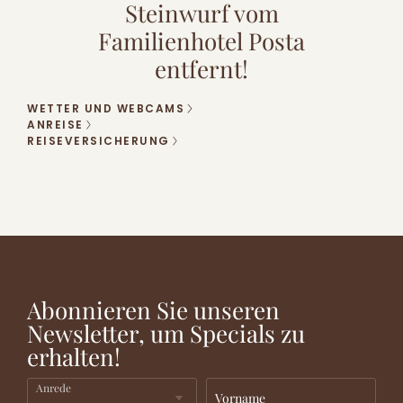
Steinwurf vom
Familienhotel Posta
entfernt!
WETTER UND WEBCAMS
ANREISE
REISEVERSICHERUNG
LUST
DAS
AUF
PARADIES
VORTEILHAFTER
ETWAS
FÜR
URLAUB
NEUES?
KINDER
Abonnieren Sie unseren
Newsletter, um Specials zu
erhalten!
Anrede
Vorname