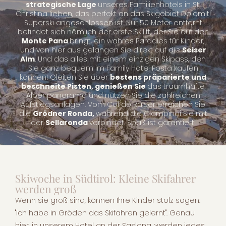
strategische Lage
unseres Familienhotels in St.
Christina lieben, das perfekt an das Skigebiet Dolomiti
Superski angeschlossen ist. Nur 50 Meter entfernt
befindet sich nämlich der erste Skilift, der Sie auf den
Monte Pana
bringt, ein wahres Paradies für Kinder,
und von hier aus gelangen Sie direkt auf die
Seiser
Alm
. Und das alles mit einem einzigen Skipass, den
Sie ganz bequem im Family Hotel Posta kaufen
können! Gleiten Sie über
bestens präparierte und
beschneite Pisten, genießen Sie
das traumhafte
Alpenpanorama und nutzen Sie die zahlreichen
Aufstiegsanlagen. Vom Col de Raiser erreichen Sie
die
Grödner Ronda,
während die Ciampinoi Sie mit
der
Sellaronda
verbindet. Spaß ist garantiert!
Skiwoche in Südtirol: Kleine Skifahrer
werden groß
Wenn sie groß sind, können Ihre Kinder stolz sagen:
"Ich habe in Gröden das Skifahren gelernt". Genau
hier, in unserem Hotel an der Saslong, werden jedes