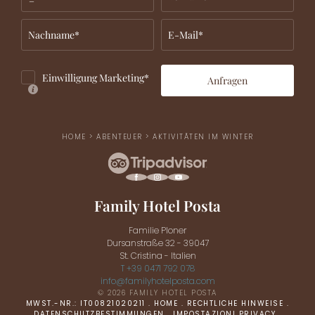
Nachname*
E-Mail*
Einwilligung Marketing*
Anfragen
HOME
>
ABENTEUER
>
AKTIVITÄTEN IM WINTER
Family Hotel Posta
Familie Ploner
Dursanstraße 32 - 39047
St. Cristina - Italien
T +39 0471 792 078
info@
familyhotelposta.
com
© 2026 FAMILY HOTEL POSTA
MWST.-NR.: IT00821020211
.
HOME
.
RECHTLICHE HINWEISE
.
DATENSCHUTZBESTIMMUNGEN
.
IMPOSTAZIONI PRIVACY
.