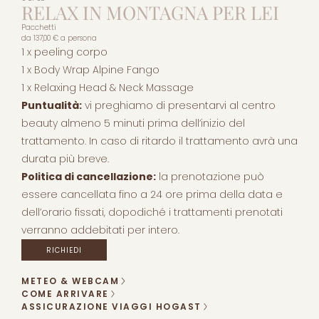
RELAX IN MONTAGNA PER LEI
Pacchetti
da
137,00 €
a persona
1 x peeling corpo
1 x Body Wrap Alpine Fango
1 x Relaxing Head & Neck Massage
Puntualità:
vi preghiamo di presentarvi al centro
beauty almeno 5 minuti prima dell’inizio del
trattamento. In caso di ritardo il trattamento avrà una
durata più breve.
Politica di cancellazione:
la prenotazione può
essere cancellata fino a 24 ore prima della data e
dell’orario fissati, dopodiché i trattamenti prenotati
verranno addebitati per intero.
RICHIEDI
METEO & WEBCAM
COME ARRIVARE
ASSICURAZIONE VIAGGI HOGAST