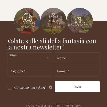
VILLA DUMBO,
OFFERTE PER
EMOZIONI DA VIVERE
ARRIVIAMO!
TUTTI I GUSTI
Volate sulle ali della fantasia con
la nostra newsletter!
Titolo
Nome
Cognome*
E-mail*
Invia
Consenso marketing*
HOME
>
WELLNESS
>
TRATTAMENTI SPA