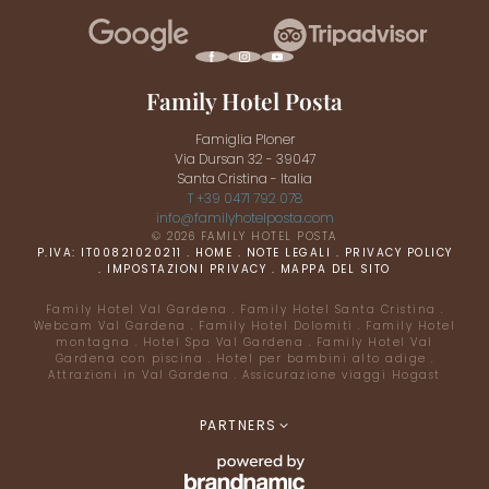
Family Hotel Posta
Famiglia Ploner
Via Dursan 32 - 39047
Santa Cristina - Italia
T +39 0471 792 078
info@
familyhotelposta.
com
© 2026 FAMILY HOTEL POSTA
P.IVA: IT00821020211
.
HOME
.
NOTE LEGALI
.
PRIVACY POLICY
.
IMPOSTAZIONI PRIVACY
.
MAPPA DEL SITO
Family Hotel Val Gardena
.
Family Hotel Santa Cristina
.
Webcam Val Gardena
.
Family Hotel Dolomiti
.
Family Hotel
montagna
.
Hotel Spa Val Gardena
.
Family Hotel Val
Gardena con piscina
.
Hotel per bambini alto adige
.
Attrazioni in Val Gardena
.
Assicurazione viaggi Hogast
PARTNERS