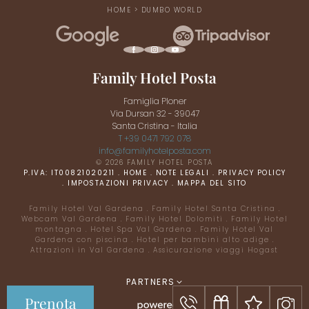
HOME
>
DUMBO WORLD
Family Hotel Posta
Famiglia Ploner
Via Dursan 32 - 39047
Santa Cristina - Italia
T +39 0471 792 078
info@
familyhotelposta.
com
© 2026 FAMILY HOTEL POSTA
P.IVA: IT00821020211
.
HOME
.
NOTE LEGALI
.
PRIVACY POLICY
.
IMPOSTAZIONI PRIVACY
.
MAPPA DEL SITO
Family Hotel Val Gardena
.
Family Hotel Santa Cristina
.
Webcam Val Gardena
.
Family Hotel Dolomiti
.
Family Hotel
montagna
.
Hotel Spa Val Gardena
.
Family Hotel Val
Gardena con piscina
.
Hotel per bambini alto adige
.
Attrazioni in Val Gardena
.
Assicurazione viaggi Hogast
Tutto per i vostri
PARTNERS
bambini
Prenota