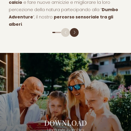
calcio
e fare nuove amicizie e migliorare la loro
percezione della natura partecipando alla “
Dumbo
Adventure
”, il nostro
percorso sensoriale tra gli
alberi
.
DOWNLOAD
Libro per bambini