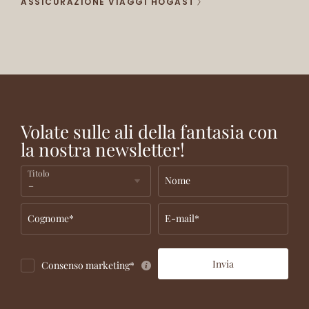
ASSICURAZIONE VIAGGI HOGAST
SCOPRITE
VIVETE
DIVERTITEVI
LE
MILLE
AL DUMBO
MIGLIORI
AVVENTURE
WORLD
OFFERTE
Volate sulle ali della fantasia con
la nostra newsletter!
Titolo
Nome
Cognome*
E-mail*
Invia
Consenso marketing*