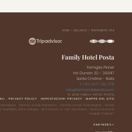
HOME
>
WELLNESS
>
TRATTAMENTI SPA
Family Hotel Posta
Famiglia Ploner
Via Dursan 32 - 39047
Santa Cristina - Italia
T +39 0471 792 078
info@
familyhotelposta.
com
© 2026 FAMILY HOTEL POSTA
ALI
.
PRIVACY POLICY
.
IMPOSTAZIONI PRIVACY
.
MAPPA DEL SITO
 Gardena
.
Family Hotel Dolomiti
.
Family Hotel montagna
.
Hotel
er bambini alto adige
.
Attrazioni in Val Gardena
.
Assicurazione
viaggi Hogast
PARTNERS