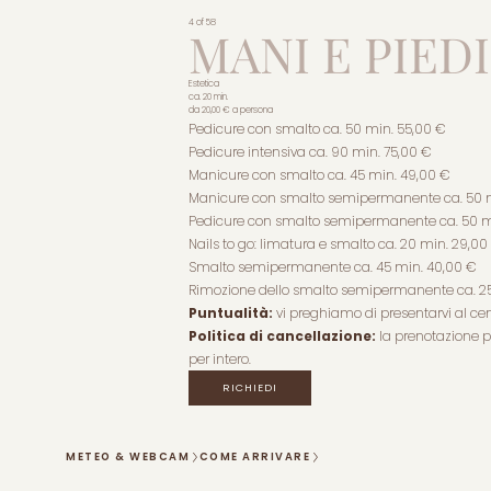
4 of 58
MANI E PIEDI
Estetica
ca. 20 min.
da
20,00 €
a persona
Pedicure con smalto ca. 50 min. 55,00 €
Pedicure intensiva ca. 90 min. 75,00 €
Manicure con smalto ca. 45 min. 49,00 €
Manicure con smalto semipermanente ca. 50 m
Pedicure con smalto semipermanente ca. 50 m
Nails to go: limatura e smalto ca. 20 min. 29,00
Smalto semipermanente ca. 45 min. 40,00 €
Rimozione dello smalto semipermanente ca. 25
Puntualità:
vi preghiamo di presentarvi al cen
Politica di cancellazione:
la prenotazione pu
per intero.
RICHIEDI
METEO & WEBCAM
COME ARRIVARE