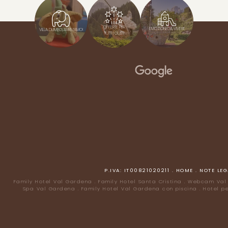
OFFERTE PER
EMOZIONI DA VIVERE
VILLA DUMBO, ARRIVIAMO!
TUTTI I GUSTI
P.IVA: IT00821020211
.
HOME
.
NOTE LEG
Family Hotel Val Gardena
.
Family Hotel Santa Cristina
.
Webcam Val
Spa Val Gardena
.
Family Hotel Val Gardena con piscina
.
Hotel p