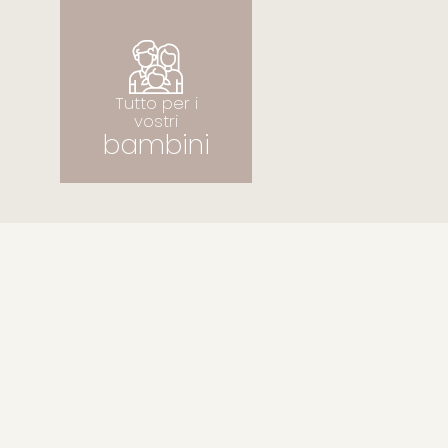
Tutto per i vostri
bambini
Tutto per i
vostri
bambini