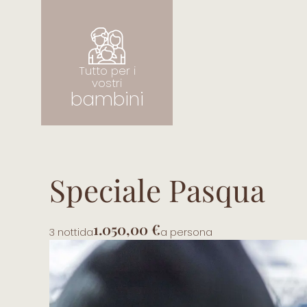
Tutto per i vostri
bambini
Tutto per i
vostri
bambini
Speciale Pasqua
1.050,00 €
3 notti
da
a persona