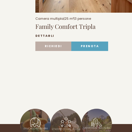
Camera multipla
|
25 m²
|
3 persone
Family Comfort Tripla
DETTAGLI
RICHIEDI
PRENOTA
UN’EMOZIONE TIRA L’ALTRA
UN MONDO PER BAMBINI
LE NOSTRE OFFERTE MIGLIORI