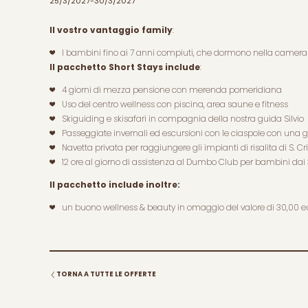
25/3/2027-30/3/2027
Il vostro vantaggio family
:
I bambini fino ai 7 anni compiuti, che dormono nella camera dei
Il pacchetto Short Stays include
:
4 giorni di mezza pensione con merenda pomeridiana
Uso del centro wellness con piscina, area saune e fitness
Skiguiding e skisafari in compagnia della nostra guida Silvio
Passeggiate invernali ed escursioni con le ciaspole con una g
Navetta privata per raggiungere gli impianti di risalita di S. Cr
12 ore al giorno di assistenza al Dumbo Club per bambini dai 
Il pacchetto include inoltre:
un buono wellness & beauty in omaggio del valore di 30,00 euro
TORNA A TUTTE LE OFFERTE