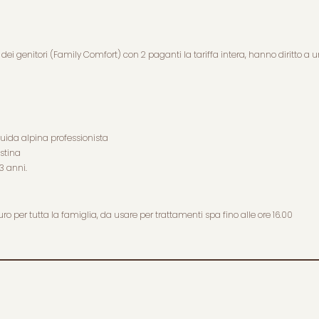
 genitori (Family Comfort) con 2 paganti la tariffa intera, hanno diritto a un
uida alpina professionista
istina
3 anni.
 per tutta la famiglia, da usare per trattamenti spa fino alle ore 16.00