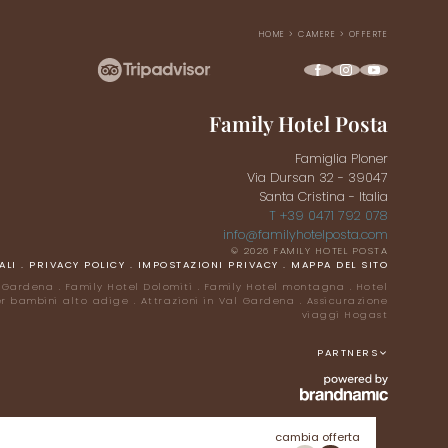
HOME
>
CAMERE
>
OFFERTE
Family Hotel Posta
Famiglia Ploner
Via Dursan 32 - 39047
Santa Cristina - Italia
T +39 0471 792 078
info@
familyhotelposta.
com
© 2026 FAMILY HOTEL POSTA
ALI
.
PRIVACY POLICY
.
IMPOSTAZIONI PRIVACY
.
MAPPA DEL SITO
 Gardena
.
Family Hotel Dolomiti
.
Family Hotel montagna
.
Hotel
er bambini alto adige
.
Attrazioni in Val Gardena
.
Assicurazione
viaggi Hogast
PARTNERS
cambia offerta