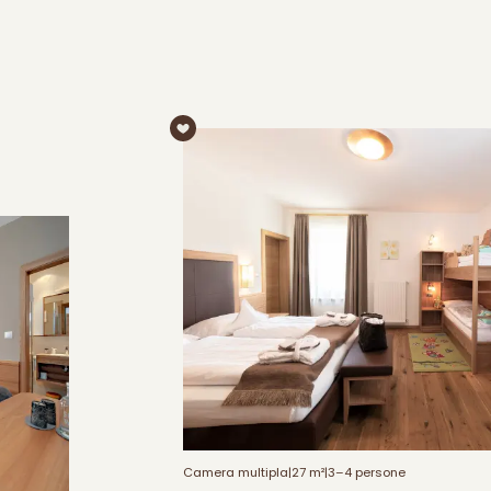
Camera multipla
|
27 m²
|
3–4 persone