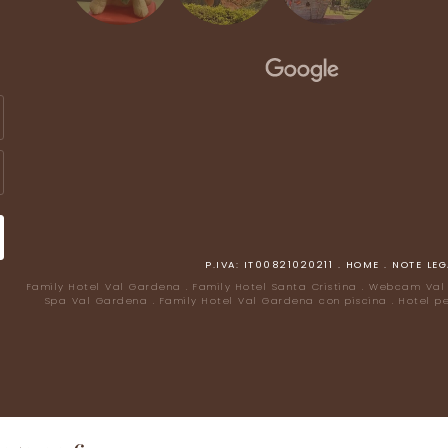
P.IVA: IT00821020211
.
HOME
.
NOTE LEG
Family Hotel Val Gardena
.
Family Hotel Santa Cristina
.
Webcam Val
Spa Val Gardena
.
Family Hotel Val Gardena con piscina
.
Hotel p