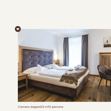
Camera doppia
|
23 m²
|
2 persone